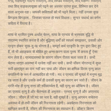
मन्त्र्, महिषासुर मर्दिनी स्तोत्रम्, शिव् ताण्डव स्तोत्रम्, शिव् महिम्नः स्तोत्रम्
तथा शिव् सङ्कल्पसूक्त को पढ़ने का अवसर प्राप्त हुआ, विस्मित कर देने
वाला अनुभव रहा। आपकी कविताओं को भी पढ़ने मिला। नहीं उनका कुछ
बिगड़ता बिगड़ाता… जिसका पालक हो स्वयं विधाता। सुन्दर यथार्थ का वर्णन
कविता में पिराया है।
माया से भ्रमित पुरुष अर्थात् चेतन, माया के प्रभाव से भ्रमवश बुद्धि से
तादात्म्य स्थापित करता है और बुद्धिगत् धर्मों को स्वधर्म समझकर, उसकी ओर
प्रवृत्त होकर सुख-दुःख भोगता है। सम्पूर्ण कर्म प्रकृति के गुण द्वारा किए हुए
हैं, तो भी अहङ्कार से मोहित हुए अन्तःकरण वाला पुरुष `मैं करता हूँ’ ऐसा
मान लेता है। प्रमादावस्था के कारण जीवन रीतता चला जाता है। कभी
चेतना जागृत अवस्था में प्रवेश नहीं कर पायी। कभी जीवन योगतन्त्र् में सुधा
रूपी ज्ञानांमृत का पान नहीं कर पाया और जीवन का क्षणिक विराम मृत्यु काल
कपालिनी के रूप में आच्छादित हो गयी। मद व प्रमाद की मूर्च्छा में मनुष्य मूढ़
रह जाता है और उसके कर्म ही उसकी मृत्यु का कारण बन जाते हैं। जीवन के
प्रति मोह ही मृत्यु सत्ता की स्वीकार्य्यता है, यही मृत्यु का औचित्य है। जीवन
का प्रमाद मृत्यु है और चैतन्यता ही अमृतता। प्रमाद मृत्यु है और अप्रमाद
जीवन। जीवन में जो मद का भाव है, वही मूर्च्छा है। मृत्यु आगमन सचेतना
अवस्था में हो तभी जीवन की निरन्तरता रहेगी। अवचेतना निरन्तरता को
खण्डित करती है, जीवन की निरन्तरता का व्यवधान है। डॉक्टर किरण