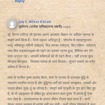
Reply
July 1, 2019 at 9:32 am
पूर्णानन्द (राजेश सच्चिदानन्द ध्यानी)
says:
डॉ. किरण भाटिया जी प्रणाम आपने अध्यात्म-विज्ञान पर अधिक गहनता के
सङ्ग कार्य किया है। जिसे पढ़कर अभिभूत हूँ। सौभाग्य से महामृत्युञ्जय
मन्त्र्, महिषासुर मर्दिनी स्तोत्रम्, शिव् ताण्डव स्तोत्रम्, शिव् महिम्नः स्तोत्रम्
तथा शिव् सङ्कल्पसूक्त को पढ़ने का अवसर प्राप्त हुआ, विस्मित कर देने
वाला अनुभव रहा। आपकी कविताओं को भी पढ़ने मिला। नहीं उनका कुछ
बिगड़ता बिगड़ाता… जिसका पालक हो स्वयं विधाता। सुन्दर यथार्थ का वर्णन
कविता में पिराया है।
माया से भ्रमित पुरुष अर्थात् चेतन, माया के प्रभाव से भ्रमवश बुद्धि से
तादात्म्य स्थापित करता है और बुद्धिगत् धर्मों को स्वधर्म समझकर, उसकी ओर
प्रवृत्त होकर सुख-दुःख भोगता है। सम्पूर्ण कर्म प्रकृति के गुण द्वारा किए हुए
हैं, तो भी अहङ्कार से मोहित हुए अन्तःकरण वाला पुरुष `मैं करता हूँ’ ऐसा
मान लेता है। प्रमादावस्था के कारण जीवन रीतता चला जाता है। कभी
चेतना जागृत अवस्था में प्रवेश नहीं कर पायी। कभी जीवन योगतन्त्र् में सुधा