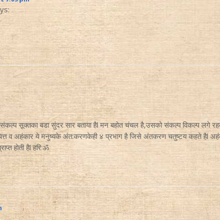
ys:
ल्प सूक्तका बडा सुंदर सार बताया हैl मन बहोत चंचल है,उसको संकल्प विकल्प लगे रहते है
चित्त व‌ अहंकार ये मनुष्यके अंत:करणकेही ४ प्रभाग है जिसे अंतकरण चतुष्टय कहते हैl अ
राप्त होती हैl हरि:ॐ
m