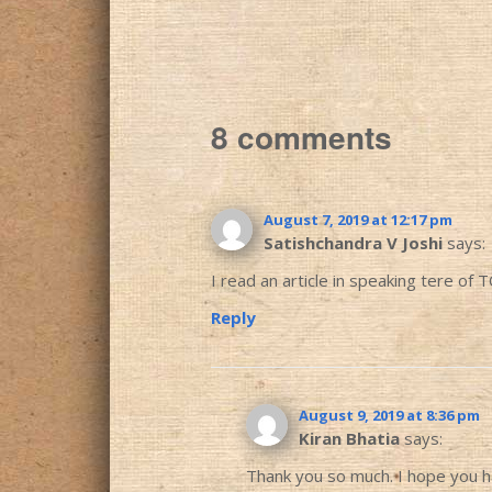
8 comments
August 7, 2019 at 12:17 pm
Satishchandra V Joshi
says:
I read an article in speaking tere of 
Reply
August 9, 2019 at 8:36 pm
Kiran Bhatia
says:
Thank you so much. I hope you h