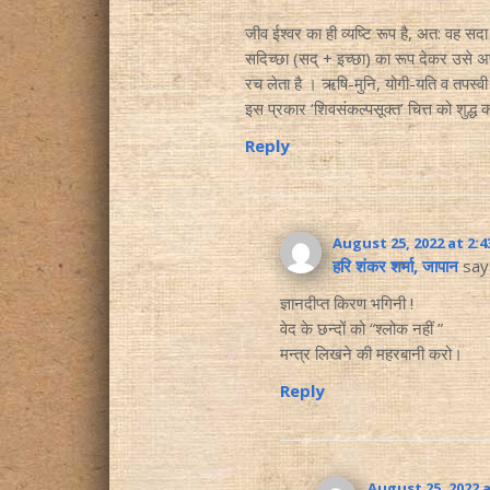
जीव ईश्वर का ही व्यष्टि रूप है, अत: वह सद
सदिच्छा (सद् + इच्छा) का रूप देकर उसे अपन
रच लेता है । ऋषि-मुनि, योगी-यति व तपस्वी जन
इस प्रकार ‘शिवसंकल्पसूक्त’ चित्त को शुद्ध कर
Reply
August 25, 2022 at 2:
हरि शंकर शर्मा, जापान
say
ज्ञानदीप्त किरण भगिनी !
वेद के छन्दों को “श्लोक नहीं ”
मन्त्र लिखने की महरबानी करो।
Reply
August 25, 2022 