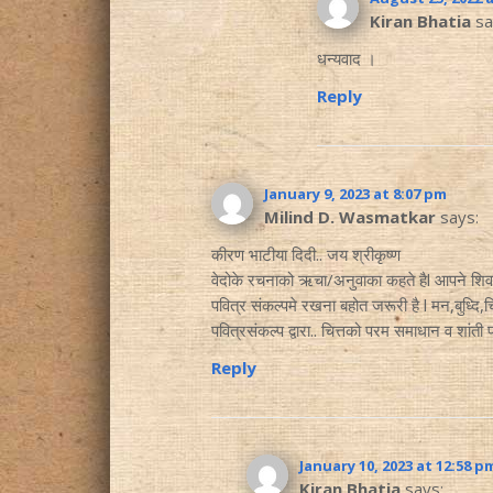
Kiran Bhatia
sa
धन्यवाद ।
Reply
January 9, 2023 at 8:07 pm
Milind D. Wasmatkar
says:
कीरण भाटीया दिदी.. जय श्रीकृष्ण
वेदोके रचनाको ऋचा/अनुवाका कहते हैl आपने शिवसंक
पवित्र संकल्पमे रखना बहोत जरूरी है l मन,बुध्दि,
पवित्रसंकल्प द्वारा.. चित्तको परम समाधान व शांती प्
Reply
January 10, 2023 at 12:58 p
Kiran Bhatia
says: