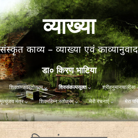
व्याख्या
संस्कृत काव्य – व्याख्या एवं काव्यानुवाद
डा० किरण भाटिया
Skip
शिवताण्डवस्तोत्रम्
श्रीहनुमानचालीसा
शिवसंकल्पसूक्त
to
content
मृत्युंजय मंत्र
शिवमहिम्नःस्तोत्रम्
मेरी रचनाएं
मेरा प