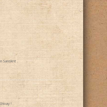
n Sanskrit .
hivay !