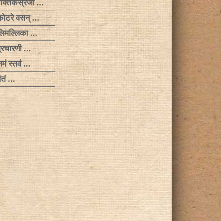
गमौक्तिकस्रजो …
जकोटरे वसन् …
लिमल्लिका …
प्रचारणी …
्तमं स्तवं …
ीतं …