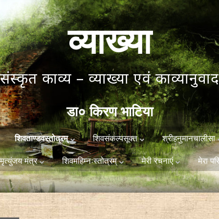
व्याख्या
संस्कृत काव्य – व्याख्या एवं काव्यानुवाद
डा० किरण भाटिया
Skip
शिवसंकल्पसूक्त
श्रीहनुमानचालीसा
शिवताण्डवस्तोत्रम्
to
content
मृत्युंजय मंत्र
शिवमहिम्नःस्तोत्रम्
मेरी रचनाएं
मेरा प