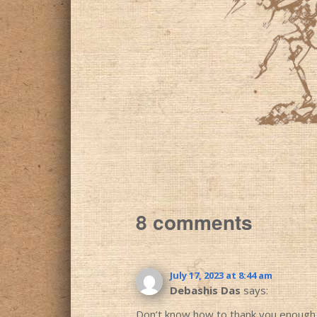
8 comments
July 17, 2023 at 8:44 am
Debashis Das
says:
Don’t know how to thank you enough f