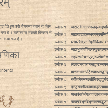
रम्
ाठ देते हुए उसे बोधगम्य बनाने के लिये
श्लोक १
जटाटवीगलज्जलप्रवाहपाव
 गया है । तत्पश्चात् उसकी विस्तार से
श्लोक २
जटाकटाहसम्भ्रमभ्रमन्निल
तुत किया गया है ।
श्लोक ३
धराधरेन्द्रनन्दिनीविलासबन्
श्लोक ४
जटाभुजंगपिंगलस्फुरत्फणा
मणिका
श्लोक ५
सहस्रलोचनप्रभृत्यशेषल
श्लोक ६
ललाटचत्वरज्वलद्धनञ्जयस
ontents
श्लोक ७
करालभालपट्टिकाधगद्धगद
श्लोक ८
नवीनमेघमण्डलीनिरुद्धदुर्ध
श्लोक ९
प्रफुल्लनीलपंकजप्रपंचक
श्लोक १०
अखर्वसर्वमंगलाकलाकदम्ब
श्लोक ११
जयत्वदभ्रविभ्रमभ्रमद्भुज