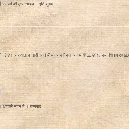
ैं रामजी की कृपा चाहिये । इति शुभम् ।
की गई है। व्याख्याता के श्रीचरणों में सादर सविनत प्रणाम 💐🙏🌹 ॐ नमः शिवाय 🪷🙏
m
में । आपको नमन है । धन्यवाद ।