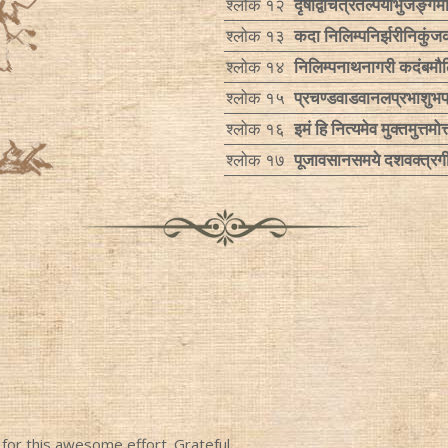
श्लोक १२
दृषद्विचित्रतल्पयोर्भुजङ्
श्लोक १३
कदा निलिम्पनिर्झरीनिकुं
श्लोक १४
निलिम्पनाथनागरी कदंबमौ
श्लोक १५
प्रचण्डवाडवानलप्रभाशुभ
श्लोक १६
इमं हि नित्यमेव मुक्तमुत्तमोत
श्लोक १७
पूजावसानसमये दशवक्त्रग
or this awesome effort. Grateful.