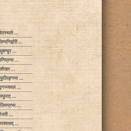
ितस्थले …
िम्पनिर्झरी …
धुबन्धुर …
मणिप्रभा …
ेखशेखर …
्फुलिङ्गभा …
्धगज्जवल …
रस्फुरत् …
ालिमप्रभा …
मंजरी …
ंगमश्वसद् …