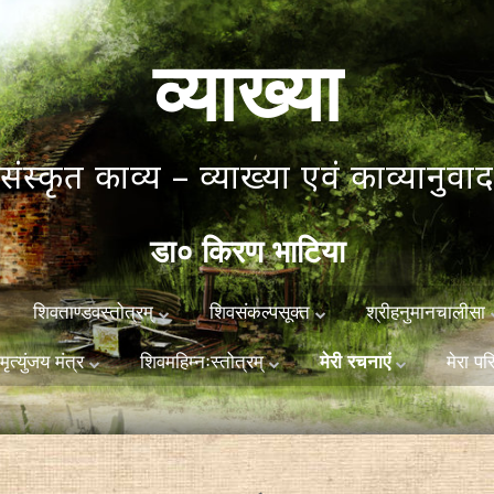
व्याख्या
संस्कृत काव्य – व्याख्या एवं काव्यानुवाद
डा० किरण भाटिया
Skip
शिवताण्डवस्तोत्रम्
शिवसंकल्पसूक्त
श्रीहनुमानचालीसा
to
content
मृत्युंजय मंत्र
शिवमहिम्नःस्तोत्रम्
मेरा प
मेरी रचनाएं