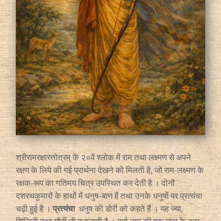
श्रीरामरक्षास्तोत्रम् के २०वें श्लोक में राम तथा लक्ष्मण से अपने
रक्षण के लिये की गई प्रार्थना देखने को मिलती है, जो राम-लक्ष्मण के
रक्षक-रूप का गतिमय चित्र उपस्थित कर देती है । दोनों
दशरथकुमारों के हाथों में धनुष-बाण हैं तथा उनके धनुषों पर प्रत्यंचा
चढ़ी हुई है ।
प्रत्यंचा
धनुष की डोरी को कहते हैं । यह ज्या,