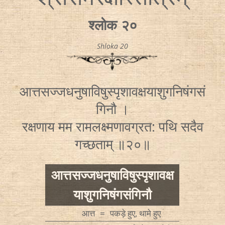
श्लोक २०
Shloka 20
आत्तसज्जधनुषाविषुस्पृशावक्षयाशुगनिषंगसं
गिनौ ।
रक्षणाय मम रामलक्ष्मणावग्रत: पथि सदैव
गच्छताम् ॥२०॥
आत्तसज्जधनुषाविषुस्पृशावक्ष
याशुगनिषंगसंगिनौ
आत्त
=
पकड़े हुए, थामे हुए