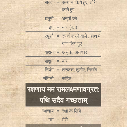
सज्ज
=
सन्धान किये हुए, डोरी
कसे हुए
धनुषौ
=
धनुषों को
इषु
=
बाण (का)
स्पृशौ
=
स्पर्श करने वाले , हाथ में
बाण लिये हुए
अक्षय
=
अचूक, अनश्वर
आशुग
=
बाण
निषंग
=
तरकश, तूणीर, निखंग
संगिनौ
=
सहित
रक्षणाय मम रामलक्ष्मणावग्रत:
पथि सदैव गच्छताम्
रक्षणाय
=
रक्षा के लिये
मम
=
मेरी