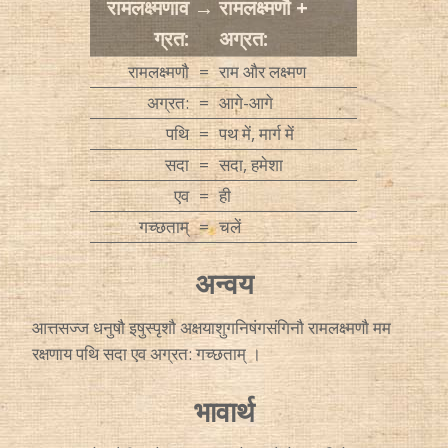
रामलक्ष्मणाव
→
रामलक्ष्मणौ +
ग्रत:
अग्रत:
रामलक्ष्मणौ
=
राम और लक्ष्मण
अग्रत:
=
आगे-आगे
पथि
=
पथ में, मार्ग में
सदा
=
सदा, हमेशा
एव
=
ही
गच्छताम्
=
चलें
अन्वय
आत्तसज्ज धनुषौ इषुस्पृशौ अक्षयाशुगनिषंगसंगिनौ रामलक्ष्मणौ मम
रक्षणाय पथि सदा एव अग्रत: गच्छताम् ।
भावार्थ