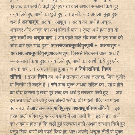
पूरे शब्द का अर्थ है चढ़ी हुई प्रत्यंचा वाले अथवा सन्धान किये हुए
धनुष लिये हुए, बाणों को छूते हुए …। इसके बाद अगला जुड़ा हुआ
शब्द है
अक्षयाशुग
, अक्षय + आशुग । अक्षय का अर्थ है अचूक,
अनश्वर और आशुग का अर्थ होता है बाण । कुल अर्थ हुआ इन दो
जुड़े शब्दों का
अचूक बाण
। अब पहले वाले लंबे शब्द से इस शब्द को
जोड़ कर एक शब्द हुआ
आत्तसज्जधनुषाविषुस्पृशौ +
अक्षयाशुग =
आत्तसज्जधनुषाविषुस्पृशावक्षयाशुग,
जिससे निकलने वाला अर्थ है
— सन्धान किया हुआ धनुष लिये हुए, बाणों का स्पर्श किये हुए और
अचूक बाण…। अगला जुड़ा हुआ शब्द है
निषंगसंगिनौ, निषंग +
संगिनौ ।
इसमें
निषंग
का अर्थ है तरकस अथवा तरकश, जिसे तूणीर
या निखंग भी कहते हैं ।
संग
शब्द युक्त अथवा सहित का , साथ होने
का बोध कराता है तथा पूरे शब्द का अर्थ है तरकश लिये हुए । अब
इन सब शब्दों को जोड़ कर बीसवें श्लोक की पहली पंक्ति या पहला
पद बनता है
आत्तसज्जधनुषाविषुस्पृशावक्षयाशुगनिषंगसंगिनौ
। इस
तरह पहली पंक्ति पूरे एक लंबे शब्द में आ जाती है । इससे इस अर्थ
का अवबोध होता है कि चढ़ी हुई प्रत्यंचा वाले अथवा सन्धान किये हुए
धनुष लिये, बाणों को स्पर्श किये हुए और (अपने) अचूक तीरों से युक्त