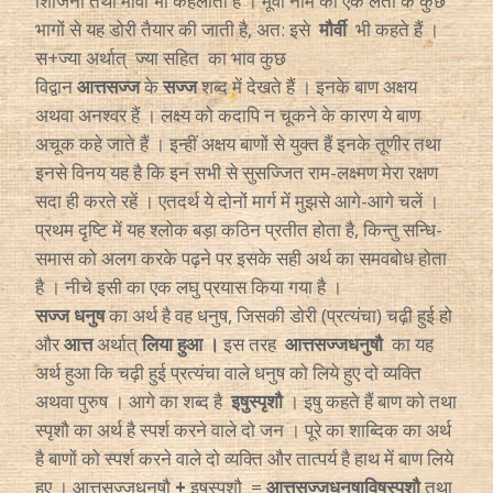
शिंजिनी तथा मौर्वी भी कहलाती है । मूर्वा नाम की एक लता के कुछ
भागों से यह डोरी तैयार की जाती है, अत: इसे
मौर्वी
भी कहते हैं ।
स+ज्या अर्थात् ज्या सहित का भाव कुछ
विद्वान
आत्तसज्ज
के
सज्ज
शब्द में देखते हैं । इनके बाण अक्षय
अथवा अनश्वर हैं । लक्ष्य को कदापि न चूकने के कारण ये बाण
अचूक कहे जाते हैं । इन्हीं अक्षय बाणों से युक्त हैं इनके तूणीर तथा
इनसे विनय यह है कि इन सभी से सुसज्जित राम-लक्ष्मण मेरा रक्षण
सदा ही करते रहें । एतदर्थ ये दोनों मार्ग में मुझसे आगे-आगे चलें ।
प्रथम दृष्टि में यह श्लोक बड़ा कठिन प्रतीत होता है, किन्तु सन्धि-
समास को अलग करके पढ़ने पर इसके सही अर्थ का समवबोध होता
है । नीचे इसी का एक लघु प्रयास किया गया है ।
सज्ज धनुष
का अर्थ है वह धनुष, जिसकी डोरी (प्रत्यंचा) चढ़ी हुई हो
और
आत्त
अर्थात्
लिया हुआ ।
इस
तरह
आत्तसज्जधनुषौ
का यह
अर्थ हुआ कि चढ़ी हुई प्रत्यंचा वाले धनुष को लिये हुए दो व्यक्ति
अथवा पुरुष । आगे का शब्द है
इषुस्पृशौ
। इषु कहते हैं बाण को तथा
स्पृशौ का अर्थ है स्पर्श करने वाले दो जन । पूरे का शाब्दिक का अर्थ
है बाणों को स्पर्श करने वाले दो व्यक्ति और तात्पर्य है हाथ में बाण लिये
हुए । आत्तसज्जधनुषौ
+
इषुस्पृशौ
=
आत्तसज्जधनुषाविषुस्पृशौ
तथा